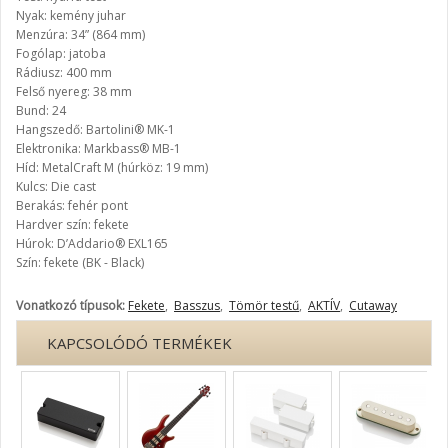
Nyak: kemény juhar
Menzúra: 34” (864 mm)
Fogólap: jatoba
Rádiusz: 400 mm
Felső nyereg: 38 mm
Bund: 24
Hangszedő: Bartolini® MK-1
Elektronika: Markbass® MB-1
Híd: MetalCraft M (húrköz: 19 mm)
Kulcs: Die cast
Berakás: fehér pont
Hardver szín: fekete
Húrok: D’Addario® EXL165
Szín: fekete (BK - Black)
Vonatkozó típusok:
Fekete
,
Basszus
,
Tömör testű
,
AKTÍV
,
Cutaway
KAPCSOLÓDÓ TERMÉKEK