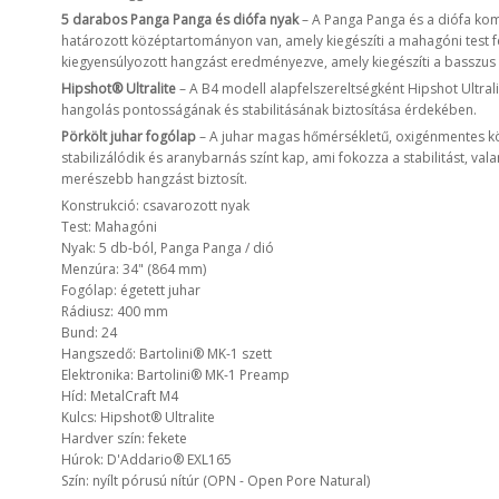
5 darabos Panga Panga és diófa nyak
– A Panga Panga és a diófa kom
határozott középtartományon van, amely kiegészíti a mahagóni test f
kiegyensúlyozott hangzást eredményezve, amely kiegészíti a basszus
Hipshot® Ultralite
– A B4 modell alapfelszereltségként Hipshot Ultral
hangolás pontosságának és stabilitásának biztosítása érdekében.
Pörkölt juhar fogólap
– A juhar magas hőmérsékletű, oxigénmentes kö
stabilizálódik és aranybarnás színt kap, ami fokozza a stabilitást, va
merészebb hangzást biztosít.
Konstrukció: csavarozott nyak
Test: Mahagóni
Nyak: 5 db-ból, Panga Panga / dió
Menzúra: 34" (864 mm)
Fogólap: égetett juhar
Rádiusz: 400 mm
Bund: 24
Hangszedő: Bartolini® MK-1 szett
Elektronika: Bartolini® MK-1 Preamp
Híd: MetalCraft M4
Kulcs: Hipshot® Ultralite
Hardver szín: fekete
Húrok: D'Addario® EXL165
Szín: nyílt pórusú nítúr (OPN - Open Pore Natural)