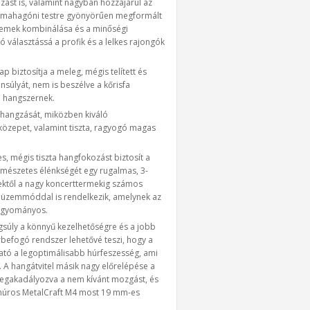
rozást is, valamint nagyban hozzájárul az
s mahagóni testre gyönyörűen megformált
elemek kombinálása és a minőségi
 választássá a profik és a lelkes rajongók
p biztosítja a meleg, mégis telített és
nsúlyát, nem is beszélve a kőrisfa
a hangszernek.
s hangzását, miközben kiváló
közepet, valamint tiszta, ragyogó magas
es, mégis tiszta hangfokozást biztosít a
ermészetes élénkségét egy rugalmas, 3-
lektől a nagy koncerttermekig számos
ív üzemmóddal is rendelkezik, amelynek az
hagyományos.
gsúly a könnyű kezelhetőségre és a jobb
rbefogó rendszer lehetővé teszi, hogy a
lható a legoptimálisabb húrfeszesség, ami
 A hangátvitel másik nagy előrelépése a
 megakadályozva a nem kívánt mozgást, és
gyhúros MetalCraft M4 most 19 mm-es