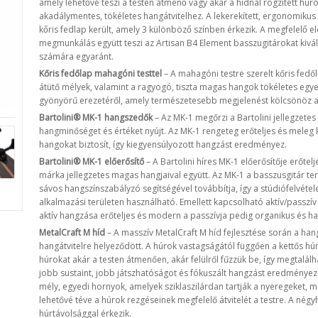
amely lehetővé teszi a testen átmenő vagy akár a hídnál rögzített hú
akadálymentes, tökéletes hangátvitelhez. A lekerekített, ergonomiku
kőris fedlap került, amely 3 különböző színben érkezik. A megfelelő 
megmunkálás együtt teszi az Artisan B4 Element basszugitárokat kiváló
számára egyaránt.
Kőris fedőlap mahagóni testtel
– A mahagóni testre szerelt kőris fedőla
átütő mélyek, valamint a ragyogó, tiszta magas hangok tökéletes egye
gyönyörű erezetéről, amely természetesebb megjelenést kölcsönöz 
Bartolini® MK-1 hangszedők
– Az MK-1 megőrzi a Bartolini jellegzete
hangminőséget és értéket nyújt. Az MK-1 rengeteg erőteljes és meleg 
hangokat biztosít, így kiegyensúlyozott hangzást eredményez.
Bartolini® MK-1 előerősítő
– A Bartolini híres MK-1 előerősítője erőtelj
márka jellegzetes magas hangjaival együtt. Az MK-1 a basszusgitár t
sávos hangszínszabályzó segítségével továbbítja, így a stúdiófelvéte
alkalmazási területen használható. Emellett kapcsolható aktív/passz
aktív hangzása erőteljes és modern a passzívja pedig organikus és 
MetalCraft M híd
– A masszív MetalCraft M híd fejlesztése során a han
hangátvitelre helyeződött. A húrok vastagságától függően a kettős hú
húrokat akár a testen átmenően, akár felülről fűzzük be, így megtalá
jobb sustaint, jobb játszhatóságot és fókuszált hangzást eredményez.
mély, egyedi hornyok, amelyek sziklaszilárdan tartják a nyeregeket,
lehetővé téve a húrok rezgéseinek megfelelő átvitelét a testre. A né
húrtávolsággal érkezik.