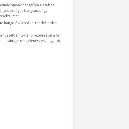
binációjának hangsúlya a szűk és
ényes és tágas hangzását, így
 spektrumát.
ite hangolókulcsokkal rendelkezik a
rnyezetben történő kezelésével a fa
lamint vintage megjelenést és nagyobb,