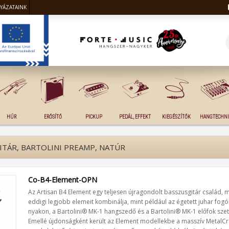
LYÁZATAINK
HÚR
ERŐSÍTŐ
PICKUP
PEDÁL, EFFEKT
KIEGÉSZÍTŐK
HANGTECHNI
TÁR, BARTOLINI PREAMP, NATÚR
Co-B4-Element-OPN
Az Artisan B4 Element egy teljesen újragondolt basszusgitár család, me
eddigi legjobb elemeit kombinálja, mint például az égetett juhar fog
nyakon, a Bartolini® MK-1 hangszedő és a Bartolini® MK-1 előfok szet
Emellé újdonságként került az Element modellekbe a masszív MetalCr