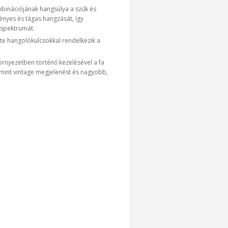
binációjának hangsúlya a szűk és
ényes és tágas hangzását, így
 spektrumát.
ite hangolókulcsokkal rendelkezik a
rnyezetben történő kezelésével a fa
lamint vintage megjelenést és nagyobb,