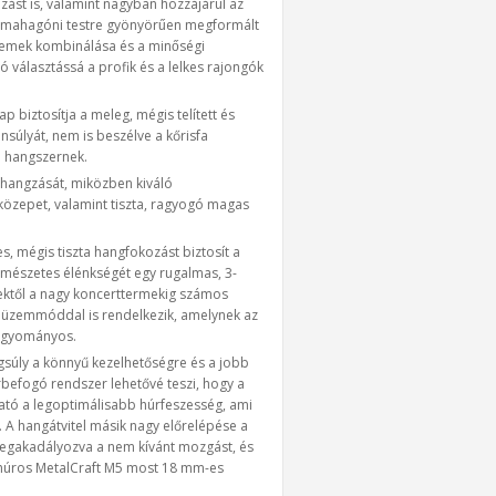
rozást is, valamint nagyban hozzájárul az
s mahagóni testre gyönyörűen megformált
elemek kombinálása és a minőségi
 választássá a profik és a lelkes rajongók
p biztosítja a meleg, mégis telített és
nsúlyát, nem is beszélve a kőrisfa
a hangszernek.
s hangzását, miközben kiváló
közepet, valamint tiszta, ragyogó magas
es, mégis tiszta hangfokozást biztosít a
ermészetes élénkségét egy rugalmas, 3-
lektől a nagy koncerttermekig számos
ív üzemmóddal is rendelkezik, amelynek az
hagyományos.
gsúly a könnyű kezelhetőségre és a jobb
rbefogó rendszer lehetővé teszi, hogy a
lható a legoptimálisabb húrfeszesség, ami
 A hangátvitel másik nagy előrelépése a
 megakadályozva a nem kívánt mozgást, és
gyhúros MetalCraft M5 most 18 mm-es