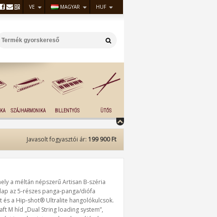
VE
MAGYAR
HUF
KA
SZÁJHARMONIKA
BILLENTYŰS
ÜTŐS
Javasolt fogyasztói ár:
199 900 Ft
ly a méltán népszerű Artisan B-széria
ólap az 5-részes panga-panga/diófa
t és a Hip-shot® Ultralite hangolókulcsok.
aft M híd „Dual String loading system”,