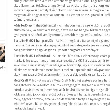
amely lehetővé teszi a testen átmenő vagy akár a hídnál rögzített hú
akadálymentes, tökéletes hangátvitelhez. A lekerekített, ergonomiku
kőris fedlap került, amely 3 különböző színben érkezik. A megfelelő 
megmunkálás együtt teszi az Artisan B5 Element basszugitárokat kiváló
számára egyaránt.
Kőris fedőlap mahagóni testtel
– A mahagóni testre szerelt kőris fedőla
átütő mélyek, valamint a ragyogó, tiszta magas hangok tökéletes egye
gyönyörű erezetéről, amely természetesebb megjelenést kölcsönöz 
Bartolini® MK-1 hangszedők
– Az MK-1 megőrzi a Bartolini jellegzete
hangminőséget és értéket nyújt. Az MK-1 rengeteg erőteljes és meleg 
hangokat biztosít, így kiegyensúlyozott hangzást eredményez.
Bartolini® MK-1 előerősítő
– A Bartolini híres MK-1 előerősítője erőtelj
márka jellegzetes magas hangjaival együtt. Az MK-1 a basszusgitár t
sávos hangszínszabályzó segítségével továbbítja, így a stúdiófelvéte
ző »
alkalmazási területen használható. Emellett kapcsolható aktív/passz
aktív hangzása erőteljes és modern a passzívja pedig organikus és 
MetalCraft M híd
– A masszív MetalCraft M híd fejlesztése során a han
hangátvitelre helyeződött. A húrok vastagságától függően a kettős hú
húrokat akár a testen átmenően, akár felülről fűzzük be, így megtalá
jobb sustaint, jobb játszhatóságot és fókuszált hangzást eredményez.
mély, egyedi hornyok, amelyek sziklaszilárdan tartják a nyeregeket,
lehetővé téve a húrok rezgéseinek megfelelő átvitelét a testre. A né
húrtávolsággal érkezik.