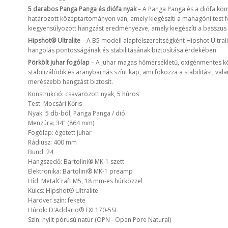
5 darabos Panga Panga és diófa nyak
– A Panga Panga és a diófa kom
határozott középtartományon van, amely kiegészíti a mahagóni test f
kiegyensúlyozott hangzást eredményezve, amely kiegészíti a basszus
Hipshot® Ultralite
– A B5 modell alapfelszereltségként Hipshot Ultral
hangolás pontosságának és stabilitásának biztosítása érdekében.
Pörkölt juhar fogólap
– A juhar magas hőmérsékletű, oxigénmentes kö
stabilizálódik és aranybarnás színt kap, ami fokozza a stabilitást, va
merészebb hangzást biztosít.
Konstrukció: csavarozott nyak, 5 húros
Test: Mocsári Kőris
Nyak: 5 db-ból, Panga Panga / dió
Menzúra: 34" (864 mm)
Fogólap: égetett juhar
Rádiusz: 400 mm
Bund: 24
Hangszedő: Bartolini® MK-1 szett
Elektronika: Bartolini® MK-1 preamp
Híd: MetalCraft M5, 18 mm-es húrközzel
Kulcs: Hipshot® Ultralite
Hardver szín: fekete
Húrok: D'Addario® EXL170-5SL
Szín: nyílt pórusú natúr (OPN - Open Pore Natural)