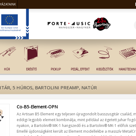
LYÁZATAINK
HÚR
ERŐSÍTŐ
PICKUP
PEDÁL, EFFEKT
KIEGÉSZÍTŐK
HANGTECHNI
TÁR, 5 HÚROS, BARTOLINI PREAMP, NATÚR
Co-B5-Element-OPN
Az Artisan B5 Element egy teljesen újragondolt basszusgitár család, me
eddigi legjobb elemeit kombinálja, mint például az égetett juhar fog
nyakon, a Bartolini® MK-1 hangszedő és a Bartolini® MK-1 előfok szet
Emellé újdonságként került az Element modellekbe a masszív MetalCr