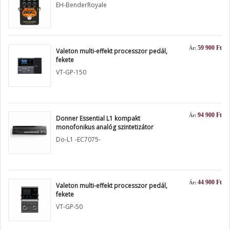
EH-BenderRoyale
59 900 Ft
Ár:
Valeton multi-effekt processzor pedál,
fekete
VT-GP-150
94 900 Ft
Ár:
Donner Essential L1 kompakt
monofonikus analóg szintetizátor
Do-L1 -EC7075-
44 900 Ft
Ár:
Valeton multi-effekt processzor pedál,
fekete
VT-GP-50