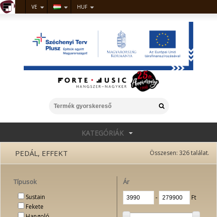
VE
HUF
KATEGÓRIÁK
PEDÁL, EFFEKT
Összesen:
326
találat.
Típusok
Ár
Sustain
‐
Ft
Fekete
Hangoló