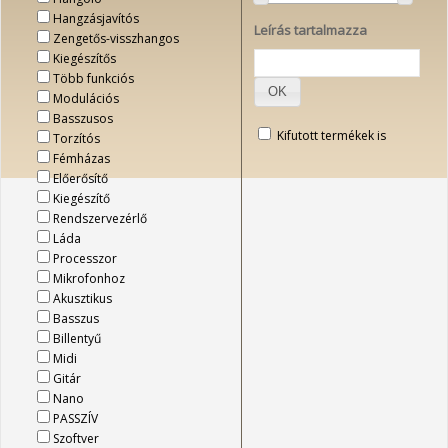
Hangzásjavítós
Leírás tartalmazza
Zengetős-visszhangos
Kiegészítős
Több funkciós
OK
Modulációs
Basszusos
Kifutott termékek is
Torzítós
Fémházas
Előerősítő
Kiegészítő
Rendszervezérlő
Láda
Processzor
Mikrofonhoz
Akusztikus
Basszus
Billentyű
Midi
Gitár
Nano
PASSZÍV
Szoftver