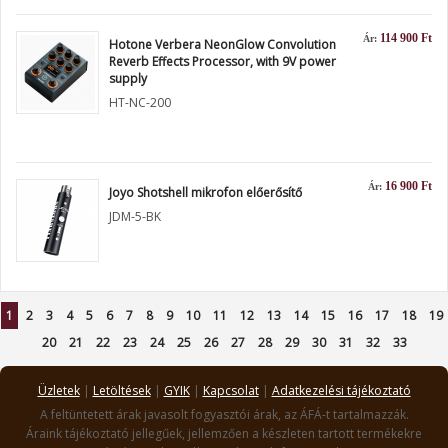
114 900 Ft
Ár:
Hotone Verbera NeonGlow Convolution
Reverb Effects Processor, with 9V power
supply
HT-NC-200
16 900 Ft
Ár:
Joyo Shotshell mikrofon előerősítő
JDM-5-BK
1
2
3
4
5
6
7
8
9
10
11
12
13
14
15
16
17
18
19
20
21
22
23
24
25
26
27
28
29
30
31
32
33
Üzletek
|
Letöltések
|
GYIK
|
Kapcsolat
|
Adatkezelési tájékoztató
A feltüntetett árak javasolt fogyasztói árak, az ÁFÁ-t tartalmazzák.
Áraink tájékoztató jellegűek, jellemzően a készleten tartott termékekre