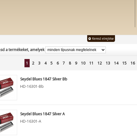
Kereső elrejtése
sd a termékeket, amelyek
1
2
3
4
5
6
7
8
9
10
11
12
13
14
15
16
Seydel Blues 1847 Silver Bb
HD-16301-Bb
Seydel Blues 1847 Silver A
HD-16301-A