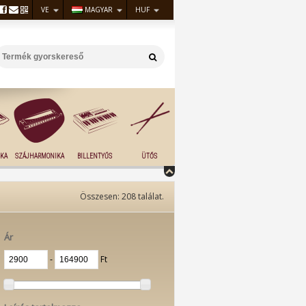
VE
MAGYAR
HUF
KA
SZÁJHARMONIKA
BILLENTYŰS
ÜTŐS
Összesen:
208
találat.
Ár
‐
Ft