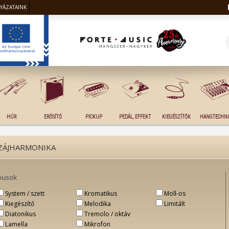
LYÁZATAINK
HÚR
ERŐSÍTŐ
PICKUP
PEDÁL, EFFEKT
KIEGÉSZÍTŐK
HANGTECHNI
ZÁJHARMONIKA
pusok
System / szett
Kromatikus
Moll-os
Kiegészítő
Melodika
Limitált
Diatonikus
Tremolo / oktáv
Lamella
Mikrofon