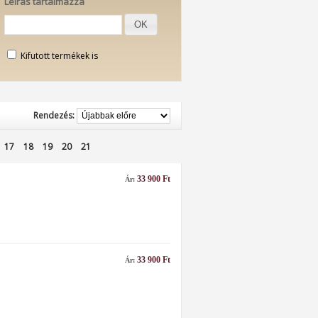
Leírás tartalmazza
OK
Kifutott termékek is
Rendezés:
17
18
19
20
21
33 900 Ft
Ár:
33 900 Ft
Ár: