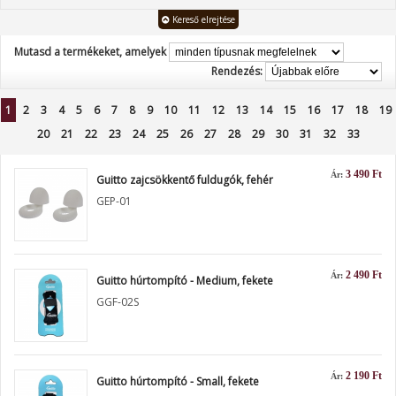
Kereső elrejtése
Mutasd a termékeket, amelyek
Rendezés:
1
2
3
4
5
6
7
8
9
10
11
12
13
14
15
16
17
18
19
20
21
22
23
24
25
26
27
28
29
30
31
32
33
3 490 Ft
Ár:
Guitto zajcsökkentő fuldugók, fehér
GEP-01
2 490 Ft
Ár:
Guitto húrtompító - Medium, fekete
GGF-02S
2 190 Ft
Ár:
Guitto húrtompító - Small, fekete