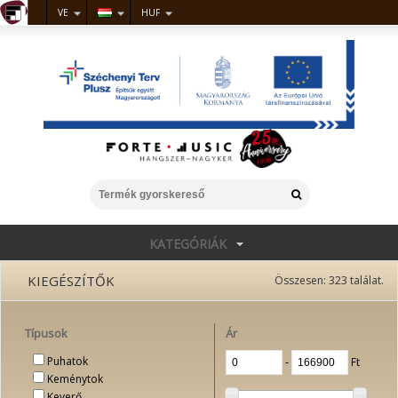
VE
HUF
KATEGÓRIÁK
KIEGÉSZÍTŐK
Összesen:
323
találat.
Típusok
Ár
Puhatok
‐
Ft
Keménytok
Keverő