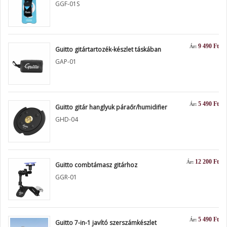
GGF-01S
9 490 Ft
Ár:
Guitto gitártartozék-készlet táskában
GAP-01
5 490 Ft
Ár:
Guitto gitár hanglyuk páraőr/humidifier
GHD-04
12 200 Ft
Ár:
Guitto combtámasz gitárhoz
GGR-01
5 490 Ft
Ár:
Guitto 7-in-1 javító szerszámkészlet