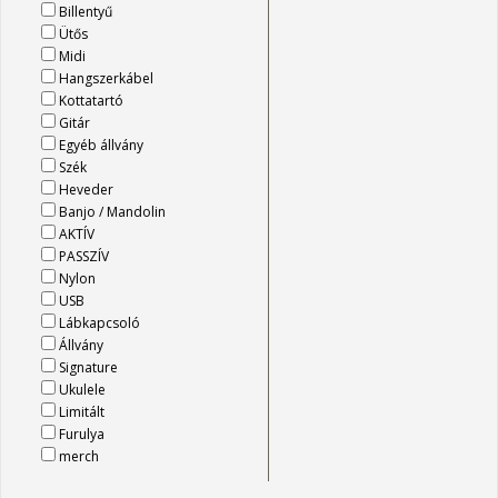
Billentyű
Ütős
Midi
Hangszerkábel
Kottatartó
Gitár
Egyéb állvány
Szék
Heveder
Banjo / Mandolin
AKTÍV
PASSZÍV
Nylon
USB
Lábkapcsoló
Állvány
Signature
Ukulele
Limitált
Furulya
merch