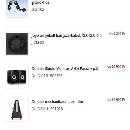
gitárokhoz
GGT-02
5 290 Ft
Ár:
Joyo árnyékolt hangszerkábel, XLR-XLR, 6m
J-CM-28
79 900 Ft
Ár:
Donner Studio Monitor, Aktív-Passzív pár
Do-DMS-5 -EC6872-
12 900 Ft
Ár:
Donner mechanikus metronóm
Do-DPM-1 -EC1078-