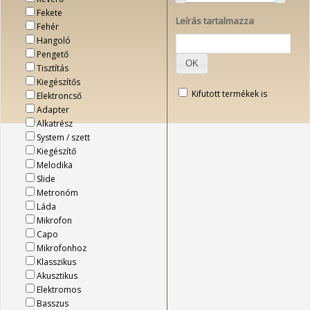
Fekete
Leírás tartalmazza
Fehér
Hangoló
Pengető
OK
Tisztítás
Kiegészítős
Kifutott termékek is
Elektroncső
Adapter
Alkatrész
System / szett
Kiegészítő
Melodika
Slide
Metronóm
Láda
Mikrofon
Capo
Mikrofonhoz
Klasszikus
Akusztikus
Elektromos
Basszus