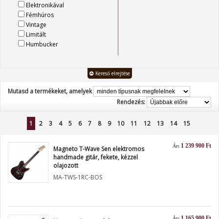
Elektronikával
Fémhúros
Vintage
Limitált
Humbucker
Kereső elrejtése
Mutasd a termékeket, amelyek
Rendezés:
1
2
3
4
5
6
7
8
9
10
11
12
13
14
15
1 239 900 Ft
Ár:
Magneto T-Wave Sen elektromos
handmade gitár, fekete, kézzel
olajozott
MA-TWS-1RC-BOS
1 165 900 Ft
Ár: