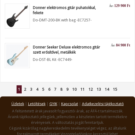
129 900 Ft
Ár:
Donner elektromos gitár puhatokkal,
fekete
Do-DMT-200-BK with bag -EC7257-
84 900 Ft
Ár:
Donner Seeker Deluxe elektromos gitár
szett erősítővel, metálkék
Do-DST-BL Kit -EC7449-
1
2
3
4
5
6
7
8
9
10
11
12
13
14
15
Üzletek
|
Letöltések
|
GYIK
|
Kapcsolat
|
Adatkezelési tájékoztató
A feltüntetett árak javasolt fogyasztói árak, az ÁFÁ-t tartalmazzák.
Áraink tájékoztató jellegűek, jellemzően a készleten tartott termékekre
érvényesek. A változtatás jogát fenntartjuk.
Cégünk kizárólag nagykereskedelmi tevékenységet végez, az általunk
forgalmazott termékeket Viszonteladóinkon keresztül lehet