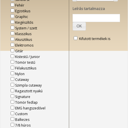
Fehér
Leírás tartalmazza
Egzotikus
Graphic
Kiegészítős
OK
System / szett
Klasszikus
Kifutott termékek is
Akusztikus
Elektromos
Gitár
Kistestű / Junior
Tömör testű
Félakusztikus
Nylon
Cutaway
Szimpla cutaway
Ragasztott nyakú
Signature
Tömör fedlap
EMG hangszedővel
Custom
Balkezes
7/8 húros