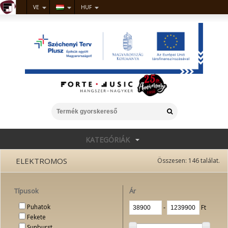
VE
HUF
KATEGÓRIÁK
ELEKTROMOS
Összesen:
146
találat.
Típusok
Ár
Puhatok
‐
Ft
Fekete
Sunburst