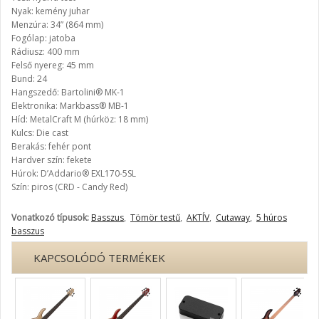
Nyak: kemény juhar
Menzúra: 34” (864 mm)
Fogólap: jatoba
Rádiusz: 400 mm
Felső nyereg: 45 mm
Bund: 24
Hangszedő: Bartolini® MK-1
Elektronika: Markbass® MB-1
Híd: MetalCraft M (húrköz: 18 mm)
Kulcs: Die cast
Berakás: fehér pont
Hardver szín: fekete
Húrok: D’Addario® EXL170-5SL
Szín: piros (CRD - Candy Red)
Vonatkozó típusok:
Basszus
,
Tömör testű
,
AKTÍV
,
Cutaway
,
5 húros
basszus
KAPCSOLÓDÓ TERMÉKEK