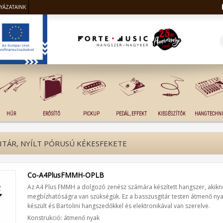
LYÁZATAINK
HÚR
ERŐSÍTŐ
PICKUP
PEDÁL, EFFEKT
KIEGÉSZÍTŐK
HANGTECHNI
TÁR, NYÍLT PÓRUSÚ KÉKESFEKETE
Co-A4PlusFMMH-OPLB
Az A4 Plus FMMH a dolgozó zenész számára készített hangszer, akikne
megbízhatóságra van szükségük. Ez a basszusgitár testen átmenő ny
készült és Bartolini hangszedőkkel és elektronikával van szerelve.
Konstrukció: átmenő nyak