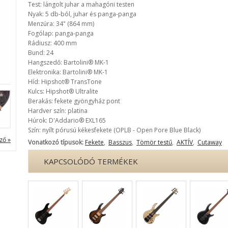
Test: lángolt juhar a mahagóni testen
Nyak: 5 db-ból, juhar és panga-panga
Menzúra: 34" (864 mm)
Fogólap: panga-panga
Rádiusz: 400 mm
Bund: 24
Hangszedő: Bartolini® MK-1
Elektronika: Bartolini® MK-1
Híd: Hipshot® TransTone
Kulcs: Hipshot® Ultralite
Berakás: fekete gyöngyház pont
Hardver szín: platina
Húrok: D'Addario® EXL165
Szín: nyílt pórusú kékesfekete (OPLB - Open Pore Blue Black)
ző »
Vonatkozó típusok:
Fekete
,
Basszus
,
Tömör testű
,
AKTÍV
,
Cutaway
KAPCSOLÓDÓ TERMÉKEK