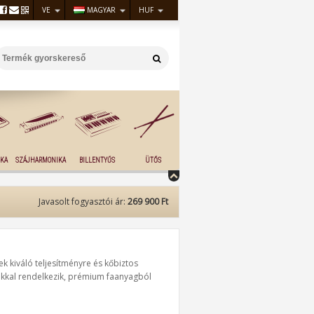
VE
MAGYAR
HUF
KA
SZÁJHARMONIKA
BILLENTYŰS
ÜTŐS
Javasolt fogyasztói ár:
269 900 Ft
k kiváló teljesítményre és kőbiztos
akkal rendelkezik, prémium faanyagból