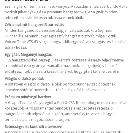
Ezen a gitáron semmi sem szokványos. A rozsdamentes acél bundoktól a
pörkölt juhar nyakig és a prémium hangszedőkig, ez a gitár minden
tekintetben szándékosan túlzásba vittnek tűnik.
Célra szabott hangszedő párosítás
Minden hangszedőt a szerepe alapján választottak ki: a Seymour
Duncan® TB4 humbucker agresszív hangzást biztosít, míg a Cort®
Voiced Tone VTS-63 single hangszedők egyensúlyt, csillogást és élességet
adnak hozzá.
Egy gitár. Megannyi hangzás
HSS hangszedőkkel, push-pull tekercsfelosztással és nagy teljesítményű
tremolóval ez a gitár gyorsan alkalmazkodik. Hangszínek, stílusok és
erősítésszintek váltására készült, anélkül, hogy gitárt kellene cserélni.
Világító oldalsó pontok
A sötétben világító oldalsó jelölők pontos bundnavigációt tesznek
lehetővé sötét környezetben – tökéletesek élő fellépésekhez.
Prémium minőségű hardver
A Graph Tech felső nyeregtől a Cort® CFA-III tremolóig minden alkatrész
korszerűbb. A rozsdamentes bundok és a lépcsőzetes reteszelő
hangolók teszik teljessé ezt a gitárt, amelyet úgy terveztek, hogy a
terhelés alatt is megbízható maradjon.
Sebességre és kontrollra tervezve
A pörkölt juhar, a vékony Ergo-V forma és a változó rádiusz gyorsabb,