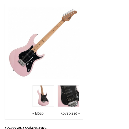
« Előző
Következő »
Co-G290-Modern-DRS