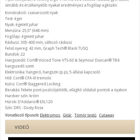
simább és érzékenyebb nyakat eredményez a fogólap egészén.
Konstrukció: csavarozott nyak
Test: éger
Nyak: égetett juhar
Menzúra: 25,5” (648 mm)
Fogólap: égetett juhar
Rádiusz: 305-400 mm, változó rádiusz
Felső nyereg: 42 mm, Graph Tech® Black TUSQ
Bundok: 22
Hangszedő: Cort® Voiced Tone VTS-63 & Seymour Duncan® TB4
hangszedő szett
Elektronika: hangerő, hangszín (p.p), 5-állású kapcsoló
Híd: Cort® CFA-III tremolo
Kulcs: Cort® Staggered Locking
Berakás: fekete pont pozíciójelölők, világító oldalsó pontok a nyakon
Hardver szín: króm
Húrok: D’Addario® EXL120
Szín: DRS - Dusty Rose
Vonatkozó típusok:
Elektromos
,
Gitár
,
Tömör testű
,
Cutaway
VIDEÓ