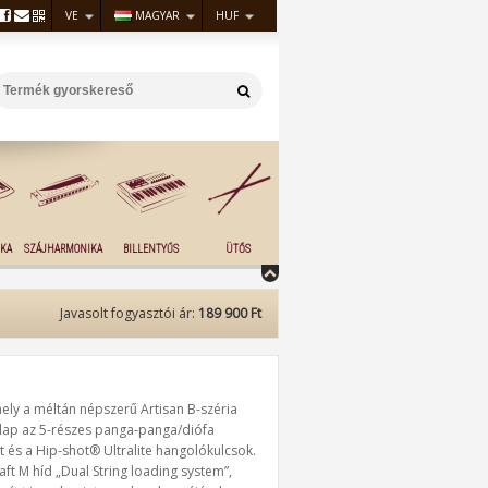
VE
MAGYAR
HUF
KA
SZÁJHARMONIKA
BILLENTYŰS
ÜTŐS
Javasolt fogyasztói ár:
189 900 Ft
ly a méltán népszerű Artisan B-széria
ólap az 5-részes panga-panga/diófa
t és a Hip-shot® Ultralite hangolókulcsok.
aft M híd „Dual String loading system”,