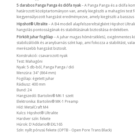
5 darabos Panga Panga és diófa nyak
– A Panga Panga és a diófa kom
határozott középtartományon van, amely kiegészíti a mahagóni test f
kiegyensúlyozott hangzást eredményezve, amely kiegészíti a basszus
Hipshot® Ultralite
– A B4 modell alapfelszereltségként Hipshot Ultral
hangolás pontosságának és stabilitásának biztosítása érdekében.
Pörkölt juhar fogólap
– A juhar magas hőmérsékletű, oxigénmentes kö
stabilizálódik és aranybarnás színt kap, ami fokozza a stabilitást, va
merészebb hangzást biztosít.
Konstrukció: csavarozott nyak
Test: Mahagóni
Nyak: 5 db-ból, Panga Panga / dió
Menzúra: 34" (864 mm)
Fogólap: égetett juhar
Rádiusz: 400 mm
Bund: 24
Hangszedő: Bartolini® MK-1 szett
Elektronika: Bartolini® MK-1 Preamp
Híd: MetalCraft M4
Kulcs: Hipshot® Ultralite
Hardver szín: fekete
Húrok: D'Addario® EXL165
Szín: nyílt pórusú fekete (OPTB - Open Pore Trans Black)