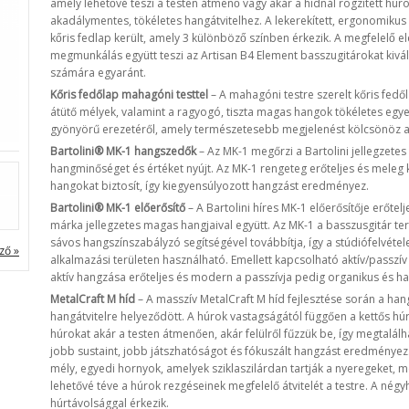
amely lehetővé teszi a testen átmenő vagy akár a hídnál rögzített hú
akadálymentes, tökéletes hangátvitelhez. A lekerekített, ergonomiku
kőris fedlap került, amely 3 különböző színben érkezik. A megfelelő 
megmunkálás együtt teszi az Artisan B4 Element basszugitárokat kiváló
számára egyaránt.
Kőris fedőlap mahagóni testtel
– A mahagóni testre szerelt kőris fedőla
átütő mélyek, valamint a ragyogó, tiszta magas hangok tökéletes egye
gyönyörű erezetéről, amely természetesebb megjelenést kölcsönöz 
Bartolini® MK-1 hangszedők
– Az MK-1 megőrzi a Bartolini jellegzete
hangminőséget és értéket nyújt. Az MK-1 rengeteg erőteljes és meleg 
hangokat biztosít, így kiegyensúlyozott hangzást eredményez.
Bartolini® MK-1 előerősítő
– A Bartolini híres MK-1 előerősítője erőtelj
márka jellegzetes magas hangjaival együtt. Az MK-1 a basszusgitár t
sávos hangszínszabályzó segítségével továbbítja, így a stúdiófelvéte
ző »
alkalmazási területen használható. Emellett kapcsolható aktív/passz
aktív hangzása erőteljes és modern a passzívja pedig organikus és 
MetalCraft M híd
– A masszív MetalCraft M híd fejlesztése során a han
hangátvitelre helyeződött. A húrok vastagságától függően a kettős hú
húrokat akár a testen átmenően, akár felülről fűzzük be, így megtalá
jobb sustaint, jobb játszhatóságot és fókuszált hangzást eredményez.
mély, egyedi hornyok, amelyek sziklaszilárdan tartják a nyeregeket,
lehetővé téve a húrok rezgéseinek megfelelő átvitelét a testre. A né
húrtávolsággal érkezik.