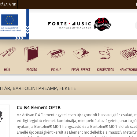
LYÁZATAINK
HÚR
ERŐSÍTŐ
PICKUP
PEDÁL, EFFEKT
KIEGÉSZÍTŐK
HANGTECHNI
TÁR, BARTOLINI PREAMP, FEKETE
Co-B4-Element-OPTB
Az Artisan B4 Element egy teljesen újragondolt basszusgitár család, me
eddigi legjobb elemeit kombinálja, mint például az égetett juhar fog
nyakon, a Bartolini® MK-1 hangszedő és a Bartolini® MK-1 előfok szet
Emellé újdonságként került az Element modellekbe a masszív MetalCr