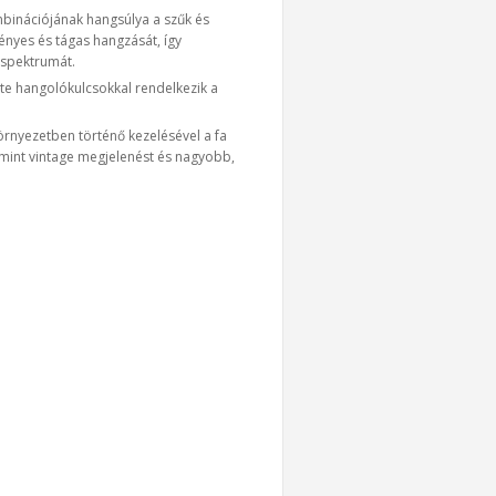
binációjának hangsúlya a szűk és
ényes és tágas hangzását, így
 spektrumát.
ite hangolókulcsokkal rendelkezik a
rnyezetben történő kezelésével a fa
lamint vintage megjelenést és nagyobb,