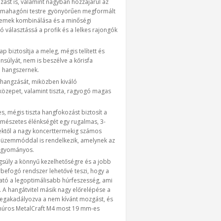
rozást is, valamint nagyban hozzájárul az
s mahagóni testre gyönyörűen megformált
elemek kombinálása és a minőségi
 választássá a profik és a lelkes rajongók
p biztosítja a meleg, mégis telített és
nsúlyát, nem is beszélve a kőrisfa
a hangszernek.
s hangzását, miközben kiváló
közepet, valamint tiszta, ragyogó magas
es, mégis tiszta hangfokozást biztosít a
ermészetes élénkségét egy rugalmas, 3-
lektől a nagy koncerttermekig számos
ív üzemmóddal is rendelkezik, amelynek az
hagyományos.
gsúly a könnyű kezelhetőségre és a jobb
rbefogó rendszer lehetővé teszi, hogy a
lható a legoptimálisabb húrfeszesség, ami
 A hangátvitel másik nagy előrelépése a
 megakadályozva a nem kívánt mozgást, és
gyhúros MetalCraft M4 most 19 mm-es