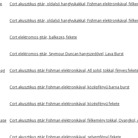
se
Cort akusztikus gitár, oldalsó hanglyukakkal, Fishman elektronikával, félk
Cort akusztikus gitár, oldalsó hanglyukakkal, Fishman elektronikával, fél
Cort elektromos gitár, balkezes, fekete
Cort elektromos gitár, Seymour Duncan hangszedővel, Lava Burst
bag
Cort akusztikus gitár Fishman elektronikával, All solid, tokkal, fényes feket
Cort akusztikus gitár Fishman elektronikával, középfényű barna burst
Cort akusztikus gitár Fishman elektronikával, középfényű fekete
case
Cort akusztikus gitár Fishman elektronikával, félkemény tokkal, Ovangkol, A
Cort akusztikus gitár Fishman elektronikával, selyemfényű fekete