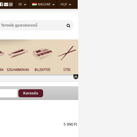
VE
MAGYAR
HUF
KA
SZÁJHARMONIKA
BILLENTYŰS
ÜTŐS
5 990 Ft