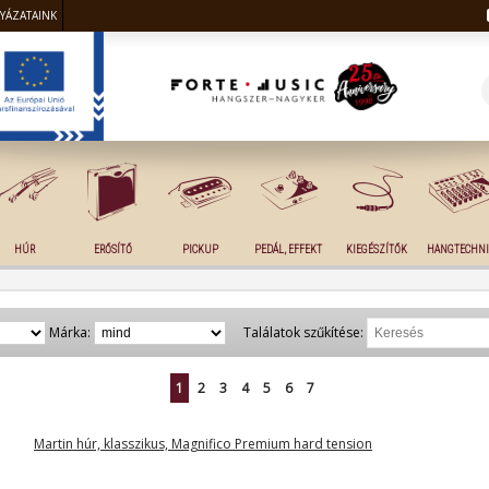
LYÁZATAINK
HÚR
ERŐSÍTŐ
PICKUP
PEDÁL, EFFEKT
KIEGÉSZÍTŐK
HANGTECHNI
Márka:
Találatok szűkítése:
1
2
3
4
5
6
7
Martin húr, klasszikus, Magnifico Premium hard tension