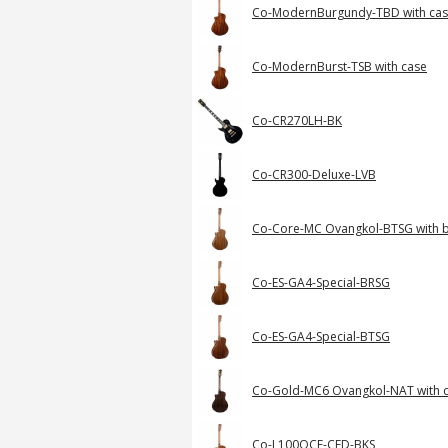
Co-ModernBurgundy-TBD with ca
Co-ModernBurst-TSB with case
Co-CR270LH-BK
Co-CR300-Deluxe-LVB
Co-Core-MC Ovangkol-BTSG with 
Co-ES-GA4-Special-BRSG
Co-ES-GA4-Special-BTSG
Co-Gold-MC6 Ovangkol-NAT with 
Co-L100OCF-CED-BKS