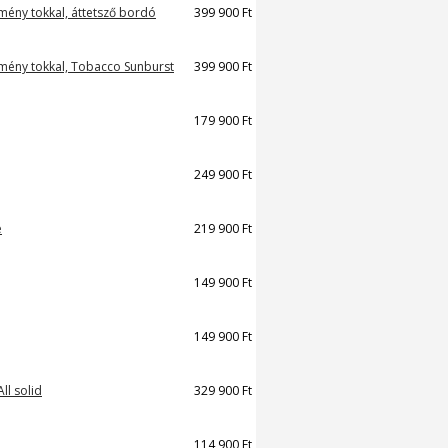
emény tokkal, áttetsző bordó
399 900 Ft
kemény tokkal, Tobacco Sunburst
399 900 Ft
179 900 Ft
249 900 Ft
e
219 900 Ft
149 900 Ft
149 900 Ft
ll solid
329 900 Ft
114 900 Ft