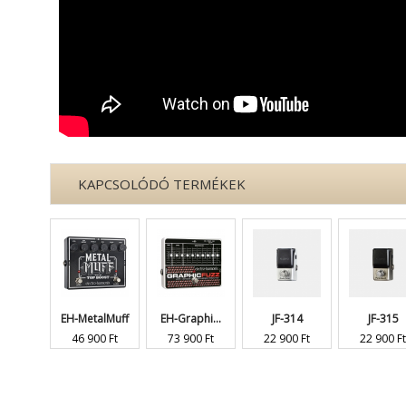
KAPCSOLÓDÓ TERMÉKEK
EH-MetalMuff
EH-Graphi...
JF-314
JF-315
46 900 Ft
73 900 Ft
22 900 Ft
22 900 Ft
« Előző