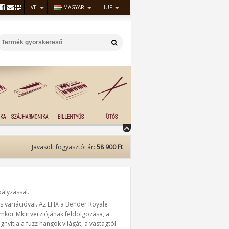
VE
MAGYAR
HUF
KA
SZÁJHARMONIKA
BILLENTYŰS
ÜTŐS
Javasolt fogyasztói ár:
58 900 Ft
ályzással.
és variációval. Az EHX a Bender Royale
amkör Mkiii verziójának feldolgozása, a
gnyitja a fuzz hangok világát, a vastagtól