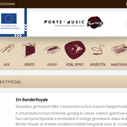
LYÁZATAINK
HÚR
ERŐSÍTŐ
PICKUP
PEDÁL, EFFEKT
KIEGÉSZÍTŐK
HANGTECHNI
FEKTPEDÁL
EH-BenderRoyale
Klasszikus germánium Mkiii 3-tranzisztoros fuzz masszív hangszínszab
A 3 tranzisztoros fuzz története gazdag és színes, számos gyártóval 
fuzz-zal írja be fejezetét a történetbe! A vintage germánium alapú ár
Bender Royale az eredeti csodálatos telített hangzását veszi át, és me