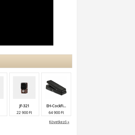
JF-321
EH-CockFi...
EH-Flatiron
JF-21
22 900 Ft
64 900 Ft
36 900 Ft
18 900 Ft
Következő »