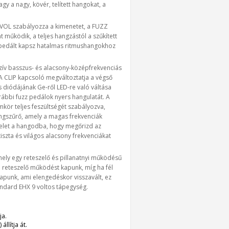
gy a nagy, kövér, telített hangokat, a
 VOL szabályozza a kimenetet, a FUZZ
 működik, a teljes hangzástól a szűkített
ú pedált kapsz hatalmas ritmushangokhoz
zív basszus- és alacsony-középfrekvenciás
 A CLIP kapcsoló megváltoztatja a végső
s diódájának Ge-ről LED-re való váltása
ábbi fuzz pedálok nyers hangulatát. A
mkör teljes feszültségét szabályozva,
angszűrő, amely a magas frekvenciák
jelet a hangodba, hogy megőrizd az
tiszta és világos alacsony frekvenciákat
ely egy reteszelő és pillanatnyi működésű
 reteszelő működést kapunk, míg ha fél
apunk, ami elengedéskor visszavált, ez
tandard EHX 9 voltos tápegység.
ja.
llítja át.