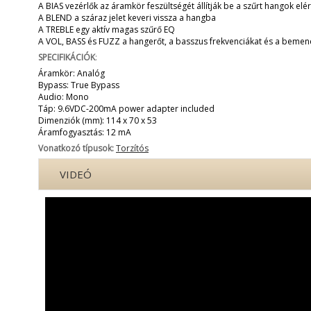
A BIAS vezérlők az áramkör feszültségét állítják be a szűrt hangok el
A BLEND a száraz jelet keveri vissza a hangba
A TREBLE egy aktív magas szűrő EQ
A VOL, BASS és FUZZ a hangerőt, a basszus frekvenciákat és a bemeneti
SPECIFIKÁCIÓK
:
Áramkör: Analóg
Bypass: True Bypass
Audio: Mono
Táp: 9.6VDC-200mA power adapter included
Dimenziók (mm): 114 x 70 x 53
Áramfogyasztás: 12 mA
Vonatkozó típusok:
Torzítós
VIDEÓ