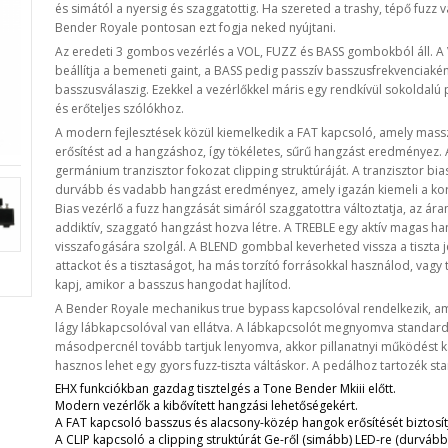
és simától a nyersig és szaggatottig. Ha szereted a trashy, tépő fuzz va
Bender Royale pontosan ezt fogja neked nyújtani.
Az eredeti 3 gombos vezérlés a VOL, FUZZ és BASS gombokból áll. A
beállítja a bemeneti gaint, a BASS pedig passzív basszusfrekvenciaként
basszusválaszig. Ezekkel a vezérlőkkel máris egy rendkívül sokoldal
és erőteljes szólókhoz.
A modern fejlesztések közül kiemelkedik a FAT kapcsoló, amely mass
erősítést ad a hangzáshoz, így tökéletes, sűrű hangzást eredményez.
germánium tranzisztor fokozat clipping struktúráját. A tranzisztor bia
durvább és vadabb hangzást eredményez, amely igazán kiemeli a kor
Bias vezérlő a fuzz hangzását simáról szaggatottra változtatja, az ára
addiktív, szaggató hangzást hozva létre. A TREBLE egy aktív magas h
visszafogására szolgál. A BLEND gombbal keverheted vissza a tiszta 
attackot és a tisztaságot, ha más torzító forrásokkal használod, vagy 
kapj, amikor a basszus hangodat hajlítod.
A Bender Royale mechanikus true bypass kapcsolóval rendelkezik, am
lágy lábkapcsolóval van ellátva. A lábkapcsolót megnyomva standard
másodpercnél tovább tartjuk lenyomva, akkor pillanatnyi működést k
hasznos lehet egy gyors fuzz-tiszta váltáskor. A pedálhoz tartozék s
EHX funkciókban gazdag tisztelgés a Tone Bender Mkiii előtt.
Modern vezérlők a kibővített hangzási lehetőségekért.
A FAT kapcsoló basszus és alacsony-közép hangok erősítését biztosít
A CLIP kapcsoló a clipping struktúrát Ge-ről (simább) LED-re (durvább) á