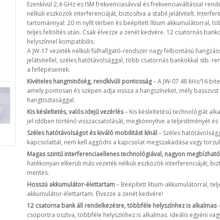
Ezenkívül 2,4 GHz-es ISM frekvenciasávval és frekvenciaváltással rend
nélküli eszközök interferenciáját, biztosítva a stabil jelátvitelt. Inter
tartománnyal: 20 m nyílt térben és beépített lítium akkumulátorral, 
teljes feltöltés után. Csak élvezze a zenét kedvére. 12 csatornás bank
helyszínnel kompatibilis.
A JW-17 vezeték nélküli fülhallgató-rendszer nagy felbontású hangzássa
jelátvitellel, széles hatótávolsággal, több csatornás bankokkal stb. re
a fellépéseinek.
Kivételes hangminőség, rendkívüli pontosság
– A JW-07 48 kHz/16 bite
amely pontosan és szépen adja vissza a hangszíneket, mély basszust é
hangtisztasággal.
Kis késleltetés, valós idejű vezérlés
– Kis késleltetésű technológiát alka
jel időben történő visszacsatolását, megkönnyítve a teljesítményét és 
Széles hatótávolságot és kiváló mobilitást kínál
– Széles hatótávolságga
kapcsolattal, nem kell aggódni a kapcsolat megszakadása vagy torzul
Magas szintű interferenciaellenes technológiával, nagyon megbízható
hatékonyan elkerüli más vezeték nélküli eszközök interferenciáját, biztos
mentes.
Hosszú akkumulátor-élettartam
– Beépített lítium-akkumulátorral, telj
akkumulátor-élettartam. Élvezze a zenét kedvére!
12 csatorna bank áll rendelkezésre, többféle helyszínhez is alkalmas
–
csoportra osztva, többféle helyszínhez is alkalmas. Ideális egyéni vag