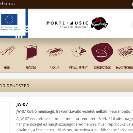
LYÁZATAINK
HÚR
ERŐSÍTŐ
PICKUP
PEDÁL, EFFEKT
KIEGÉSZÍTŐK
HANGTECHNI
TOR RENDSZER
JW-07
JW-07 Kiváló minőségű, frekvenciaváltó vezeték nélküli in-ear monitor
A JW-07 vezeték nélküli in-ear monitor rendszer 48 kHz / 16 bites nag
hangminőséget és hangtisztaságot eredményez, hűen reprodukálva a 
alkalmaz, a késleltetési idő <5 ms, biztosítva a jel időben történő vis