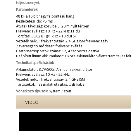
teljesítményét.
Paraméterek
:
48 kHz/16 bit nagy felbontású hang
Késleltetési idő: <5 ms
Átviteli távolság: körülbelül 20 m nyílt térben
Frekvenciaválasz: 10 Hz – 22 kHz ±1 dB
Torzítás: £0,02% (@1 kHz – 10 dBFS)
Vezeték nélküli frekvenciasáv: 2,4 GHz ISM frekvenciasáv
Zavarásgátló módszer: frekvenciaváltás
Csatornacsoportok száma: 12, 4 csoportra osztva
Beépített lítium akkumulátor: >8 óra akkumulátor-élettartam teljes fel
Technikai speficikációk
Akkumulátor: 3.7V/500mAh lítium akkumulátor
Frekvenciaválasz: 10 Hz – 22 kHz
Vezeték nélküli frekvenciasáv: 2.4 GHz ISM
Tartozékok: használati utasítás, USB kábel
Vonatkozó típusok:
System / szett
VIDEÓ