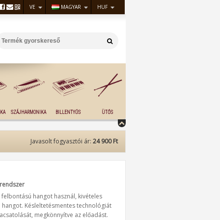
VE
MAGYAR
HUF
KA
SZÁJHARMONIKA
BILLENTYŰS
ÜTŐS
Javasolt fogyasztói ár:
24 900 Ft
 rendszer
y felbontású hangot használ, kivételes
hangot. Késleltetésmentes technológiát
szacsatolását, megkönnyítve az előadást.