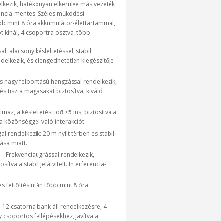
elkezik, hatékonyan elkerülve más vezeték
ferencia-mentes. Széles működési
több mint 8 óra akkumulátor-élettartammal,
ot kínál, 4 csoportra osztva, több
l, alacsony késleltetéssel, stabil
ndelkezik, és elengedhetetlen kiegészítője
s nagy felbontású hangzással rendelkezik,
s tiszta magasakat biztosítva, kiváló
lmaz, a késleltetési idő <5 ms, biztosítva a
a közönséggel való interakciót.
l rendelkezik: 20 m nyílt térben és stabil
ása miatt.
– Frekvenciaugrással rendelkezik,
ítva a stabil jelátvitelt. Interferencia-
es feltöltés után több mint 8 óra
 12 csatorna bank áll rendelkezésre, 4
y csoportos fellépésekhez, javítva a