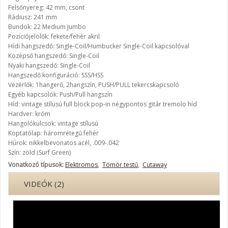
Felsőnyereg: 42 mm, csont
Rádiusz: 241 mm
Bundok: 22 Medium Jumbo
Pozíciójelölők: fekete/fehér akril
Hídi hangszedő: Single-Coil/Humbucker Single-Coil kapcsolóval
Középső hangszedő: Single-Coil
Nyaki hangszedő: Single-Coil
Hangszedő konfiguráció: SSS/HSS
Vezérlők: 1hangerő, 2hangszín, PUSH/PULL tekercskapcsoló
Egyéb kapcsolók: Push/Pull hangszín
Híd: vintage stílusú full block pop-in négypontos gitár tremolo híd
Hardver: króm
Hangolókulcsok: vintage stílusú
Koptatólap: háromrétegű fehér
Húrok: nikkelbevonatos acél, .009-.042
Szín: zöld (Surf Green)
Vonatkozó típusok:
Elektromos
,
Tömör testű
,
Cutaway
VIDEÓK (2)