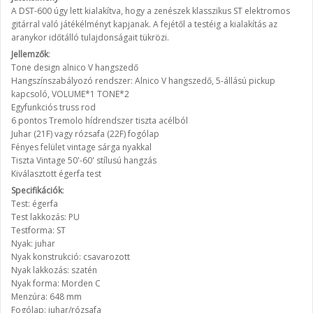
A DST-600 úgy lett kialakítva, hogy a zenészek klasszikus ST elektromos
gitárral való játékélményt kapjanak. A fejétől a testéig a kialakítás az
aranykor időtálló tulajdonságait tükrözi.
Jellemzők
:
Tone design alnico V hangszedő
Hangszínszabályozó rendszer: Alnico V hangszedő, 5-állású pickup
kapcsoló, VOLUME*1 TONE*2
Egyfunkciós truss rod
6 pontos Tremolo hídrendszer tiszta acélból
Juhar (21F) vagy rózsafa (22F) fogólap
Fényes felület vintage sárga nyakkal
Tiszta Vintage 50'-60' stílusú hangzás
Kiválasztott égerfa test
Specifikációk
:
Test: égerfa
Test lakkozás: PU
Testforma: ST
Nyak: juhar
Nyak konstrukció: csavarozott
Nyak lakkozás: szatén
Nyak forma: Morden C
Menzúra: 648 mm
Fogólap: juhar/rózsafa