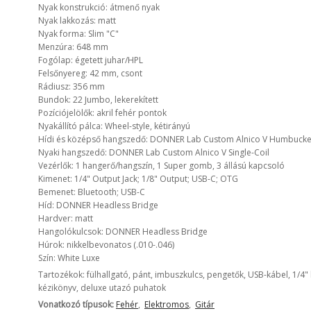
Nyak konstrukció: átmenő nyak
Nyak lakkozás: matt
Nyak forma: Slim "C"
Menzúra: 648 mm
Fogólap: égetett juhar/HPL
Felsőnyereg: 42 mm, csont
Rádiusz: 356 mm
Bundok: 22 Jumbo, lekerekített
Pozíciójelölők: akril fehér pontok
Nyakállító pálca: Wheel-style, kétirányú
Hídi és középső hangszedő: DONNER Lab Custom Alnico V Humbucke
Nyaki hangszedő: DONNER Lab Custom Alnico V Single-Coil
Vezérlők: 1 hangerő/hangszín, 1 Super gomb, 3 állású kapcsoló
Kimenet: 1/4" Output Jack; 1/8" Output; USB-C; OTG
Bemenet: Bluetooth; USB-C
Híd: DONNER Headless Bridge
Hardver: matt
Hangolókulcsok: DONNER Headless Bridge
Húrok: nikkelbevonatos (.010-.046)
Szín: White Luxe
Tartozékok: fülhallgató, pánt, imbuszkulcs, pengetők, USB-kábel, 1/4" 
kézikönyv, deluxe utazó puhatok
Vonatkozó típusok:
Fehér
,
Elektromos
,
Gitár