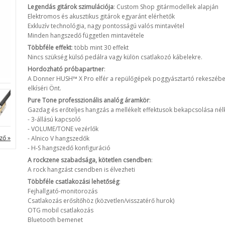
Legendás gitárok szimulációja
: Custom Shop gitármodellek alapján
Elektromos és akusztikus gitárok egyaránt elérhetők
Exkluzív technológia, nagy pontosságú valós mintavétel
Minden hangszedő független mintavétele
Többféle effekt
: több mint 30 effekt
Nincs szükség külső pedálra vagy külön csatlakozó kábelekre.
Hordozható próbapartner
:
A Donner HUSH™ X Pro elfér a repülőgépek poggyásztartó rekeszében. 
elkíséri Önt.
Pure Tone professzionális analóg áramkör
:
Gazdag és erőteljes hangzás a mellékelt effektusok bekapcsolása nélk
- 3-állású kapcsoló
- VOLUME/TONE vezérlők
ző »
- Alnico V hangszedők
- H-S hangszedő konfiguráció
A rockzene szabadsága, kötetlen csendben
:
A rock hangzást csendben is élvezheti
Többféle csatlakozási lehetőség
:
Fejhallgató-monitorozás
Csatlakozás erősítőhöz (közvetlen/visszatérő hurok)
OTG mobil csatlakozás
Bluetooth bemenet