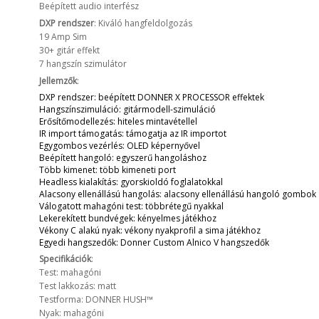
Beépített audio interfész
DXP rendszer
: Kiváló hangfeldolgozás
19 Amp Sim
30+ gitár effekt
7 hangszín szimulátor
Jellemzők
:
DXP rendszer: beépített DONNER X PROCESSOR effektek
Hangszínszimuláció: gitármodell-szimuláció
Erősítőmodellezés: hiteles mintavétellel
IR import támogatás: támogatja az IR importot
Egygombos vezérlés: OLED képernyővel
Beépített hangoló: egyszerű hangoláshoz
Több kimenet: több kimeneti port
Headless kialakítás: gyorskioldó foglalatokkal
Alacsony ellenállású hangolás: alacsony ellenállású hangoló gombok
Válogatott mahagóni test: többrétegű nyakkal
Lekerekített bundvégek: kényelmes játékhoz
Vékony C alakú nyak: vékony nyakprofil a sima játékhoz
Egyedi hangszedők: Donner Custom Alnico V hangszedők
Specifikációk
:
Test: mahagóni
Test lakkozás: matt
Testforma: DONNER HUSH™
Nyak: mahagóni