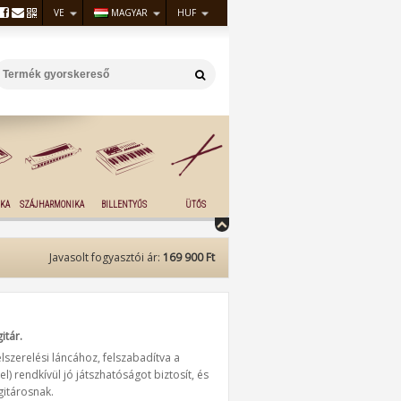
VE
MAGYAR
HUF
KA
SZÁJHARMONIKA
BILLENTYŰS
ÜTŐS
Javasolt fogyasztói ár:
169 900 Ft
itár.
szerelési láncához, felszabadítva a
l) rendkívül jó játszhatóságot biztosít, és
gitárosnak.