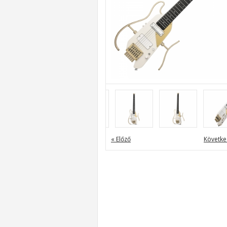
« Előző
Követke