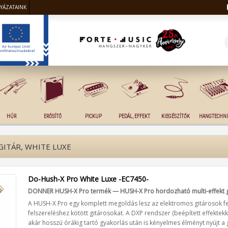
LYÁZATAINK
HÚR
ERŐSÍTŐ
PICKUP
PEDÁL, EFFEKT
KIEGÉSZÍTŐK
HANGTECHNI
GITÁR, WHITE LUXE
Do-Hush-X Pro White Luxe -EC7450-
DONNER HUSH-X Pro termék — HUSH-X Pro hordozható multi-effekt g
A HUSH-X Pro egy komplett megoldás lesz az elektromos gitárosok fel
felszereléshez kötött gitárosokat. A DXP rendszer (beépített effektekke
akár hosszú órákig tartó gyakorlás után is kényelmes élményt nyújt a 