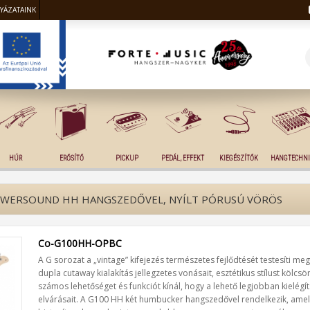
LYÁZATAINK
HÚR
ERŐSÍTŐ
PICKUP
PEDÁL, EFFEKT
KIEGÉSZÍTŐK
HANGTECHNI
OWERSOUND HH HANGSZEDŐVEL, NYÍLT PÓRUSÚ VÖRÖS
Co-G100HH-OPBC
A G sorozat a „vintage” kifejezés természetes fejlődtését testesíti m
dupla cutaway kialakítás jellegzetes vonásait, esztétikus stílust kölcs
számos lehetőséget és funkciót kínál, hogy a lehető legjobban kielégí
elvárásait. A G100 HH két humbucker hangszedővel rendelkezik, amely