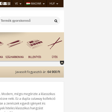
VE
MAGYAR
HUF
KA
SZÁJHARMONIKA
BILLENTYŰS
ÜTŐS
Javasolt fogyasztói ár:
64 900 Ft
eg. Modern, mégis megőrizte a klasszikus
önözve neki. Ez a dupla cutaway kollekció
tse a zenészek egyedi igényeit és
ek hiteles klasszikus hangzást