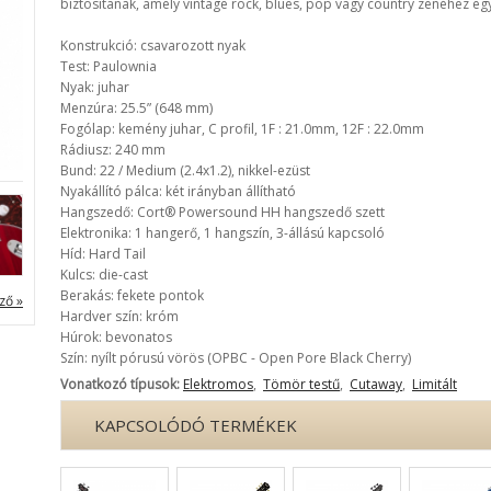
biztosítanak, amely vintage rock, blues, pop vagy country zenéhez egya
Konstrukció: csavarozott nyak
Test: Paulownia
Nyak: juhar
Menzúra: 25.5” (648 mm)
Fogólap: kemény juhar, C profil, 1F : 21.0mm, 12F : 22.0mm
Rádiusz: 240 mm
Bund: 22 / Medium (2.4x1.2), nikkel-ezüst
Nyakállító pálca: két irányban állítható
Hangszedő: Cort® Powersound HH hangszedő szett
Elektronika: 1 hangerő, 1 hangszín, 3-állású kapcsoló
Híd: Hard Tail
Kulcs: die-cast
Berakás: fekete pontok
ző »
Hardver szín: króm
Húrok: bevonatos
Szín: nyílt pórusú vörös (OPBC - Open Pore Black Cherry)
Vonatkozó típusok:
Elektromos
,
Tömör testű
,
Cutaway
,
Limitált
KAPCSOLÓDÓ TERMÉKEK