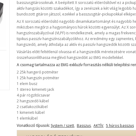
basszusgitárosoknak. A beépített X sorozatú előerősítővel ez a pickup
aktív hangzás közötti szakadékot, így a zenészek a két világ legjobb ha
bundozott gitáron játszol, ezekkel a basszusgitár-pickupokkal elképes
Az X sorozatú előerősítő nagyobb dinamikatartományt és nagyobb h
miközben megőrzi a hagyományos húrok közötti egyensúlyt. Az X sor
hangszínszabályzóval (VLPF) is rendelkeznek, amely a magas frekvenciá
tipikus passzív hangszínszabályzókhoz. Az eredmény egy zajmentes, k
hangszedő, amely áthidalja az aktív és passzív hangszedők közötti sz
Vásárlás előtt feltétlenül olvassa el a hangszedők méretezésére vona
összehasonlíthassa meglévő hangszedőit az EMG modellekkel.
A csomag tartalmazza az EMG exkluzív forrasztás nélküli telepítési re
2 25k hangerő potméter
1 25k hangszín potméter
1 elem busz
1 stereo kimeneti jack
4 pár rögzítőcsavar
2 hangszedő kábel
2 csatlakozókábel
1 kimeneti kábel
1 elemkábel
Vonatkozó típusok:
System / szett
,
Basszus
,
AKTÍV
,
5 húros basszus