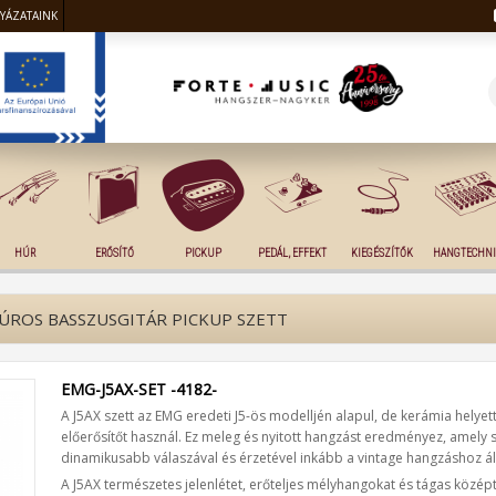
LYÁZATAINK
HÚR
ERŐSÍTŐ
PICKUP
PEDÁL, EFFEKT
KIEGÉSZÍTŐK
HANGTECHNI
 HÚROS BASSZUSGITÁR PICKUP SZETT
EMG-J5AX-SET -4182-
A J5AX szett az EMG eredeti J5-ös modelljén alapul, de kerámia helyet
előerősítőt használ. Ez meleg és nyitott hangzást eredményez, amely 
dinamikusabb válaszával és érzetével inkább a vintage hangzáshoz áll
A J5AX természetes jelenlétet, erőteljes mélyhangokat és tágas közép