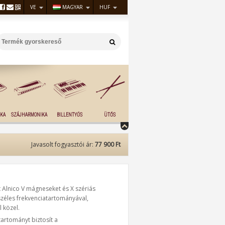
VE
MAGYAR
HUF
KA
SZÁJHARMONIKA
BILLENTYŰS
ÜTŐS
Javasolt fogyasztói ár:
77 900 Ft
t Alnico V mágneseket és X szériás
széles frekvenciatartományával,
 közel.
tartományt biztosít a