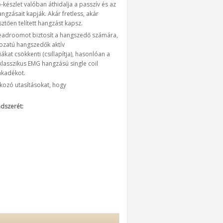
-készlet valóban áthidalja a passzív és az
ngzásait kapják. Akár fretless, akár
ztően telített hangzást kapsz.
eadroomot biztosít a hangszedő számára,
ozatú hangszedők aktív
kat csökkenti (csillapítja), hasonlóan a
lasszikus EMG hangzású single coil
akadékot.
tkozó utasításokat, hogy
ndszerét: