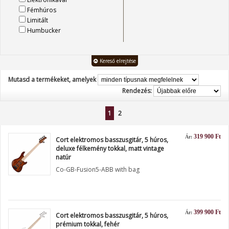
Fémhúros
Limitált
Humbucker
Kereső elrejtése
Mutasd a termékeket, amelyek
Rendezés:
1
2
319 900 Ft
Ár:
Cort elektromos basszusgitár, 5 húros,
deluxe félkemény tokkal, matt vintage
natúr
Co-GB-Fusion5-ABB with bag
399 900 Ft
Ár:
Cort elektromos basszusgitár, 5 húros,
prémium tokkal, fehér