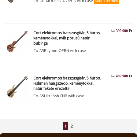
Co-GB-MODERN 4-OPCG with case
Kifutó termék
399 900 Ft
Ár:
Cort elektromos basszusgitár, 5 húros,
keménytokkal, nyílt pórusú natúr
bubinga
Co-A5Beyond-OPBN with case
489 900 Ft
Ár:
Cort elektromos basszusgitár, 5 húros,
Fishman hangszedő, keménytokkal,
natúr fekete erezettel
Co-A5UltraAsh-ENB with case
1
2