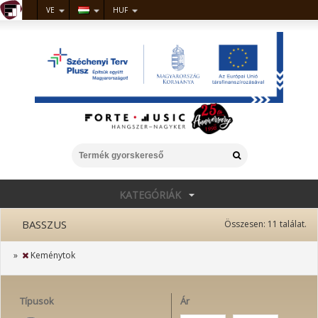
VE
HUF
KATEGÓRIÁK
BASSZUS
Összesen:
11
találat.
»
Keménytok
Típusok
Ár