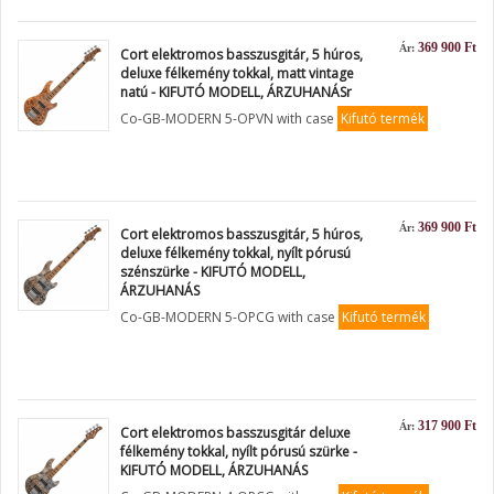
369 900 Ft
Ár:
Cort elektromos basszusgitár, 5 húros,
deluxe félkemény tokkal, matt vintage
natú - KIFUTÓ MODELL, ÁRZUHANÁSr
Co-GB-MODERN 5-OPVN with case
Kifutó termék
369 900 Ft
Ár:
Cort elektromos basszusgitár, 5 húros,
deluxe félkemény tokkal, nyílt pórusú
szénszürke - KIFUTÓ MODELL,
ÁRZUHANÁS
Co-GB-MODERN 5-OPCG with case
Kifutó termék
317 900 Ft
Ár:
Cort elektromos basszusgitár deluxe
félkemény tokkal, nyílt pórusú szürke -
KIFUTÓ MODELL, ÁRZUHANÁS