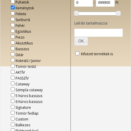
Puhatok
‐
Ft
Keménytok
Fekete
Sunburst
Leírás tartalmazza
Fehér
Egzotikus
Piezo
OK
Akusztikus
Basszus
Kifutott termékek is
Gitár
Kistestű / Junior
Tömör testű
AKTÍV
PASSZÍV
Cutaway
Szimpla cutaway
5 húros basszus
6 húros basszus
Signature
Tömör fedlap
Custom
Balkezes
Elektronikával